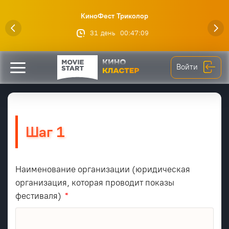
КиноФест Триколор
31
день
00
:
47
:
09
Войти
Шаг 1
Наименование организации (юридическая
организация, которая проводит показы
фестиваля)