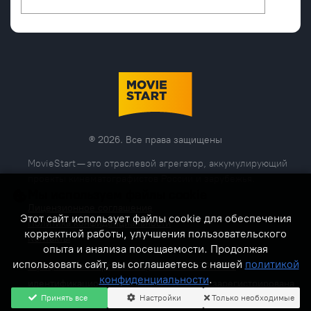
® 2026. Все права защищены
MovieStart — это отраслевой агрегатор, аккумулирующий
проекты кинематографистов России и зарубежья.
Мы используем файлы cookie
Лицензионное соглашение
Этот сайт использует файлы cookie для обеспечения
Политика конфиденциальности
корректной работы, улучшения пользовательского
Контакты
опыта и анализа посещаемости. Продолжая
использовать сайт, вы соглашаетесь с нашей
политикой
Официальная торговая марка MOVIESTART® с
конфиденциальности
.
идентификационным номером 1061254 зарегистрирована
Принять все
Настройки
Только необходимые
5 ноября 2024 г.