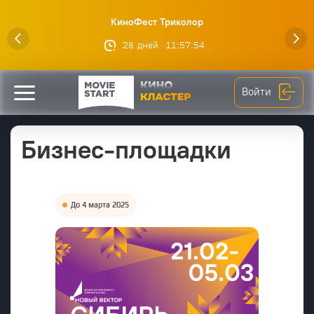
КиноФест Триколор
28
дней
11
:
57
:
53
Войти
Бизнес-площадки
До 4 марта 2025