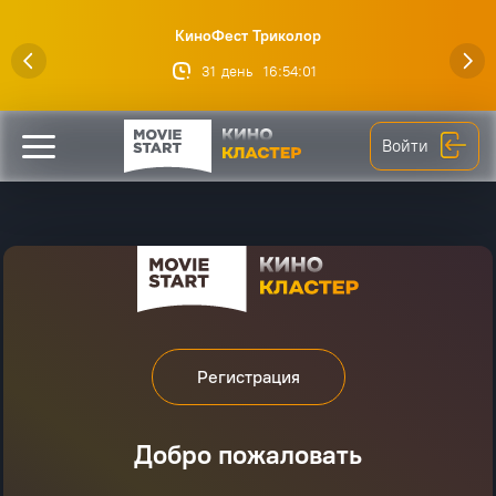
КиноФест Триколор
31
день
16
:
54
:
01
Войти
Регистрация
Добро пожаловать