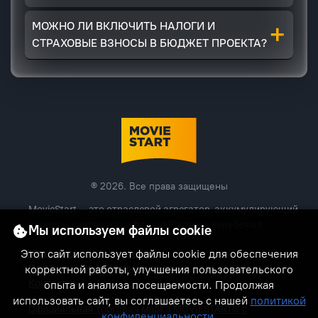
+
МОЖНО ЛИ ВКЛЮЧИТЬ НАЛОГИ И
СТРАХОВЫЕ ВЗНОСЫ В БЮДЖЕТ ПРОЕКТА?
® 2026. Все права защищены
MovieStart — это отраслевой агрегатор, аккумулирующий
проекты кинематографистов России и зарубежья.
Мы используем файлы cookie
Этот сайт использует файлы cookie для обеспечения
Лицензионное соглашение
Политика конфиденциальности
корректной работы, улучшения пользовательского
Контакты
опыта и анализа посещаемости. Продолжая
использовать сайт, вы соглашаетесь с нашей
политикой
Официальная торговая марка MOVIESTART® с
конфиденциальности
.