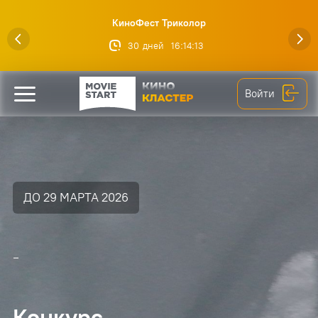
КиноФест Триколор
30
дней
16
:
14
:
12
Войти
ДО 29 МАРТА 2026
-
Конкурс