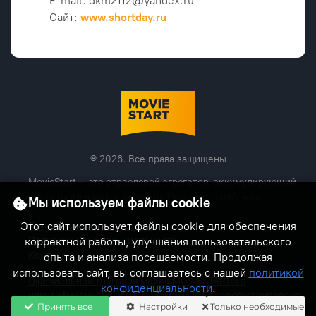
E-mail: dkm2112@yandex.ru
Сайт:
www.shortday.ru
® 2026. Все права защищены
MovieStart — это отраслевой агрегатор, аккумулирующий
проекты кинематографистов России и зарубежья.
Мы используем файлы cookie
Этот сайт использует файлы cookie для обеспечения
Лицензионное соглашение
Политика конфиденциальности
корректной работы, улучшения пользовательского
Контакты
опыта и анализа посещаемости. Продолжая
использовать сайт, вы соглашаетесь с нашей
политикой
Официальная торговая марка MOVIESTART® с
конфиденциальности
.
идентификационным номером 1061254 зарегистрирована
Принять все
Настройки
Только необходимые
5 ноября 2024 г.